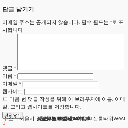
답글 남기기
이메일 주소는 공개되지 않습니다.
필수 필드는
*
로 표
시됩니다
댓글
*
이름
*
이메일
*
웹사이트
다음 번 댓글 작성을 위해 이 브라우저에 이름, 이메
일, 그리고 웹사이트를 저장합니다.
광고책임변호사 : 이수학
상호 : 법무법인 테헤란
사업자 : 589-86-01340
대표자 : 이수학
주소 : 서울시 강남구 테헤란로 420, KT선릉타워West 9층