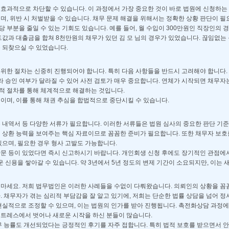
효과적으로 차단할 수 있습니다. 이 과정에서 가장 중요한 것이 바로 법원에 신청하
, 위반 시 처벌받을 수 있습니다. 채무 문제 해결을 위해서는 정확한 상황 판단이 필
상당 부분을 줄일 수 있는 기회도 있습니다. 예를 들어, 월 수입이 300만원인 직장인의
드값과 대출금을 합쳐 8천만원의 채무가 있던 김 모 님의 경우가 있었습니다. 끊임없
 되찾으실 수 있었습니다.
위한 절차는 신중히 진행되어야 합니다. 특히 다음 사항들을 반드시 고려해야 합니다.
라 승인 여부가 달라질 수 있어 사전 검토가 매우 중요합니다. 연체가 시작되면 채무자는
법적 절차를 통해 체계적으로 해결하는 것입니다.
이며, 이를 통해 채권 추심을 합법적으로 중단시킬 수 있습니다.
채무 내역서 등 다양한 서류가 필요합니다. 이러한 서류들은 법원 심사의 중요한 판단 기
 상환 능력을 보여주는 핵심 자료이므로 꼼꼼한 준비가 필요합니다. 또한 채무자 보호를
으며, 필요한 경우 형사 고발도 가능합니다.
 방문 등이 있었다면 즉시 신고하시기 바랍니다. 개인회생 신청 후에도 장기적인 관점에
운 신용을 쌓아갈 수 있습니다. 약 3년에서 5년 정도의 변제 기간이 소요되지만, 이는
마세요. 저희 법무법인은 이러한 사례들을 수없이 다뤄왔습니다. 의뢰인의 상황을 꼼
 채무자가 겪는 심리적 부담감을 잘 알고 있기에, 저희는 단순한 법률 상담을 넘어 정
현실적으로 조정할 수 있으며, 이는 법원의 인가를 받아 진행됩니다. 촉전화상담 과정
트레스에서 벗어나 새로운 시작을 하신 분들이 많습니다.
무 능률도 개선되었다는 긍정적인 후기를 자주 접합니다. 특히 법적 보호를 받으면서 안