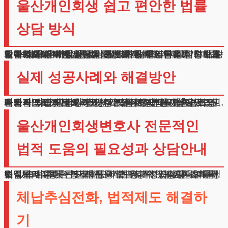
울산개인회생 쉽고 편안한 법률
상담 방식
현대사회의 바쁜 일상을 고려하여, 다양한 상담창구를 준비했습니다. 울산개인회생 변호사와의 대화가 어렵게 느껴지셨다면, 온라인 자격확인과 비공개 메시지 상담을 이용해보세요.
시간과 공간의 제약 없이 필요한 법률조언을 받으실 수 있습니다. 온라인 상담시스템을 통해 기본적인 정보를 입력하시면, 예상되는 감면액과 월 변제금을 신속하게 안내받으실 수 있습니다.
또한 실시간 채팅상담을 통해 즉각적인 답변을 받아보실 수 있으며, 영상통화 상담도 가능합니다.
실제 성공사례와 해결방안
저희가 최근 맡은 사건 중 가족 질병과 경제난으로 어려움을 겪던 의뢰인께서 채무액 대부분을 감면받으신 사례가 있습니다.
개인사업자였던 의뢰인은 코로나로 인한 매출감소와 가족의 의료비로 인해 많은 빚을 지게 되었습니다.
울산개인회생 변호사로서의 전문지식과 경험을 바탕으로 의뢰인의 상황에 가장 적합한 방법을 찾아드렸고, 결과적으로 채무의 상당 부분을 조정받을 수 있었습니다.
울산개인회생변호사 전문적인
법적 도움의 필요성과 상담안내
법적구제절차는 복잡하고 어려운 과정입니다. 혼자서 해결하려다 더 큰 어려움을 겪으실 수 있습니다. 채무조정은 신중한 판단과 전문적인 지식이 필요한 법률행위입니다. 잘못된 판단은 더 큰 경제적 손실을 초래할 수 있으며, 향후 경제활동에도 부정적인 영향을 미칠 수 있습니다.
체납추심전화, 법적제도 해결하
기