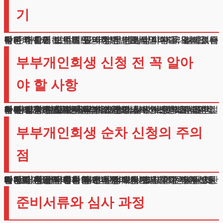
기
안녕하세요. 법무법인 테헤란 변호사입니다. 오늘은 배우자와 함께하는 채무정리 방법을 설명해드리려 합니다.
많은 분들이 이 절차를 어렵게 생각하시는데, 실제로는 잘 준비하면 오히려 유리한 점이 많답니다.
특히 최근에는 법원도 가정의 경제적 회복을 위해 적극적인 태도를 보이고 있어 성공 가능성이 더욱 높아졌습니다.
부부개인회생 신청 전 꼭 알아
야 할 사항
부부개인회생은 동일 법원에서 심사가 진행되어 절차가 한결 수월합니다. 각각 신청하는 것보다 서류 준비나 심사 기간도 단축할 수 있죠.
무엇보다 중요한 것은 자산 평가 시 서로에게 유리한 계산이 적용된다는 점입니다.
한 사람씩 신청할 때와 비교하면 훨씬 나은 조건을 얻을 수 있습니다.
함께 신청하면 배우자의 소득이나 재산 상황을 숨김없이 공개할 수 있어 신뢰도가 높아집니다.
이는 법원 심사에서 긍정적인 요소로 작용하죠. 또한 심리 일정도 비슷한 시기에 진행되어 서로 의지하며 절차를 밟을 수 있습니다.
부부개인회생 순차 신청의 주의
점
배우자가 먼저 신청하고 나중에 다른 한쪽이 진행하는 방식도 가능합니다.
하지만 이 경우에는 재산 산정에서 불리할 수 있어요. 왜냐하면 각각의 신청서에 상대방 자산이 중복 계산될 수 있기 때문입니다.
이런 상황을 피하려면 처음부터 부부개인회생시작 하는 것이 좋습니다.
시차를 두고 신청할 경우 발생하는 또 다른 문제는 서류 준비의 번거로움입니다.
같은 내용의 서류를 두 번 준비해야 하고, 그 사이 변동사항이 생기면 추가 설명이 필요합니다. 이는 불필요한 시간과 비용의 낭비를 초래할 수 있죠.
준비서류와 심사 과정