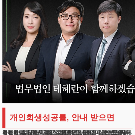
개인회생성공률, 안내 받으면
안녕하세요. 법무법인 테헤란입니다. 얼마 전 한 의뢰인께서 제게 구체적인 질문을 주셨습니다. “변호사님, 제가 첫 상담에서 들은 전체적인 내용은 이해했습니다.
하지만 몇 가지 더 자세히 알고 싶은 점이 있어요. 특히 개인회생성공률 궁금합니다. 법원 인가 가능성은 어느 정도이고, 인가 이후 완제까지 무사히 마칠 수 있을지 걱정됩니다.”