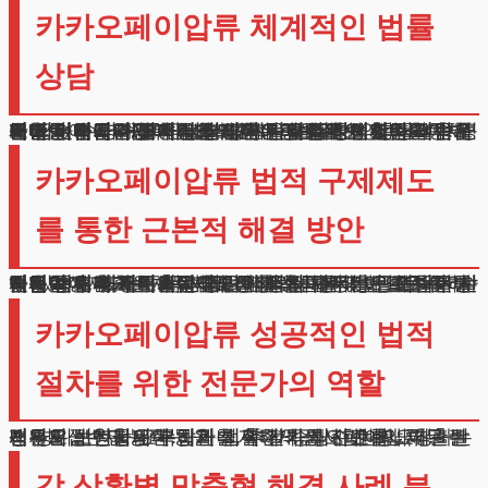
카카오페이압류 체계적인 법률
상담
현대 사회에서 모바일 결제 수단은 일상생활의 필수품이 되었습니다. 특히 카카오페이압류로 인한 어려움은 단순한 지급결제 제한을 넘어 심각한 경제활동 제약으로 이어집니다.
이러한 전자금융 서비스 제한은 일상적인 소비활동부터 급여 수령, 공과금 납부까지 광범위한 영향을 미치게 됩니다.
온라인 지급수단이 제한되면 은행 업무도 제약을 받게 되어 기본적인 금융거래조차 어려워질 수 있습니다.
이는 현금 거래만 가능한 상황을 초래하여 정상적인 경제활동이 거의 불가능한 상태에 이르게 됩니다.
특히 비대면 거래가 일상화된 현재 상황에서는 더욱 큰 불편을 겪을 수밖에 없습니다.
카카오페이압류 법적 구제제도
를 통한 근본적 해결 방안
디지털 결제 서비스가 중단된 상황에서 많은 분들이 사금융이나 추가 대출을 고려하게 됩니다.
하지만 이는 채무 악순환을 더욱 심화시키는 위험한 선택입니다. 카카오페이압류상황의 근본적 해결을 위해서는 법원의 개인회생제도를 활용하는 것이 최선의 방법입니다.
개인회생제도는 채무자의 미래 소득을 기반으로 합리적인 변제계획을 수립하고, 나머지 채무는 면책받을 수 있는 제도적 장치입니다.
이를 통해 채무자는 장기간에 걸쳐 안정적으로 채무를 변제할 수 있으며, 동시에 정상적인 경제활동도 유지할 수 있습니다.
카카오페이압류 성공적인 법적
절차를 위한 전문가의 역할
전자지급수단 제한 해제를 위한 카카오페이압류 관련 개인회생 신청은 복잡한 법적 절차를 수반합니다.
법원은 신청자의 수입과 지출내역, 재산 현황, 채무 발생 경위, 변제 능력 등을 철저하게 심사합니다. 제출된 서류의 보완을 요구하거나, 추가 증빙자료를 요청하는 경우도 빈번합니다.
각 상황별 맞춤형 해결 사례 분