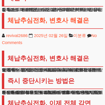
법무법인 테헤란은 수많은 모바일 결제 채무 사건을 성공적으로 해결해왔습니다. 매 사례마다 의뢰인의 상황을 철저히 분석하고, 가장 적합한 해결 방안을 제시하고 있습니다. 복잡한 법적 절차는 저희가 책임지고 처리하며, 의뢰인께서는 새로운 시작을 준비하시면 됩니다.
체납추심전화, 변호사 해결은
revival2686
2025년 02월 26일
미분류
No
Comments
체납추심전화, 변호사 해결은
“변호사님, 정말 도움이 필요합니다. 매일 아침부터 밤늦게까지 끊임없이 오는 체납추심전화 때문에 정상적인 생활이 불가능한 상태입니다. 퇴직금으로 조금씩 갚아왔지만, 이자가 눈덩이처럼 불어나서 이제는 감당하기 힘들어졌어요. 신용카드와 대출금을 합치면 4천만 원이 넘는데, 법적으로 해결할 수 있는 방법이 있을까요?”
즉시 중단시키는 방법은
안녕하세요, 법무법인 테헤란의 변호사입니다. 지속적인 연락과 심리적 압박으로 많이 힘드실 것 같습니다.
체납추심전화로 인한 고충을 신속하게 해소하고 건강한 일상을 되찾으실 수 있도록 구체적인 방안을 안내해 드리겠습니다.
가장 확실한 법률적 해결책은 제도권 내에서 부채를 조정받는 것입니다. 이는 체납추심전화 즉시 중단시키는 동시에 채무 부담을 실질적으로 낮출 수 있는 방법입니다.
체납추심전화, 이제 전체 감면