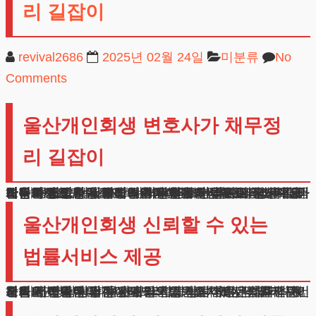
리 길잡이
revival2686
2025년 02월 24일
미분류
No
Comments
울산개인회생 변호사가 채무정
리 길잡이
안녕하세요, 법무법인 테헤란 변호사입니다. 경제적 어려움으로 인한 스트레스와 불안감을 겪고 계신 분들께 도움이 되고자 합법적인 해결책을 안내해드리고자 합니다.
채무조정제도는 크게 개인회생과 파산으로 나뉩니다. 개인회생은 정기적인 수입이 있는 분들이 일정 기간 동안 가용소득을 납부하여 채무를 조정받는 제도이며, 파산은 채무상환이 불가능한 상황에서 법원의 결정으로 채무를 면책받는 제도입니다.
법원의 중지명령은 채권추심이나 가압류를 막아주어 안정적인 생활을 보장해주는 제도입니다.
이러한 제도들을 통해 의뢰인분들께서 새로운 시작을 하실 수 있습니다. 저희는 의뢰인의 상황에 따라 가장 적합한 방법을 찾아드리고, 성공적인 절차 진행을 도와드립니다.
울산개인회생 신뢰할 수 있는
법률서비스 제공
저희 테헤란은 재무상담부터 법원절차까지 체계적인 도움을 드립니다. 울산개인회생변호사로서 의뢰인 개개인의 상황에 맞는 해결방안을 제시하며, 네 가지 원칙을 지킵니다.
즉시 자격여부를 판단해드리고, 상담내용은 철저히 보호하며, 명확한 비용안내와 함께 능력 있는 법률가들이 직접 사건을 담당합니다.
각 사건마다 담당 변호사를 지정하여 책임감 있게 관리하며, 진행상황을 수시로 알려드립니다. 상담부터 사건 종결까지 모든 과정에서 의뢰인과의 신뢰관계를 최우선으로 생각합니다.