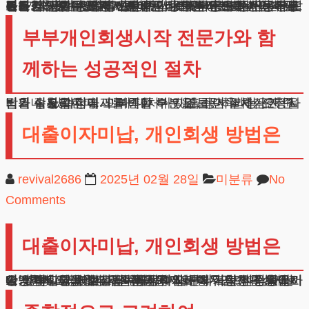
필요한 서류는 크게 신분증명, 소득증명, 재산관련 서류로 나뉩니다. 여기에는 주민등록부터 보험가입내역까지 다양한 문서가 포함됩니다. 부부개인회생의 경우 이러한 서류들을 한꺼번에 준비하면 되므로 시간과 노력을 절약할 수 있습니다.
기본적으로 필요한 서류에는 신분증 사본, 주민등록등본, 가족관계증명서가 있습니다. 소득 관련해서는 근로소득원천징수영수증, 급여명세서, 통장거래내역이 필요하죠. 재산 현황을 증명하기 위해서는 부동산등기부등본, 자동차등록증, 보험가입증명서 등을 준비해야 합니다.
부부개인회생시작 전문가와 함
께하는 성공적인 절차
법원 심사 과정에서 부족한 부분을 보완하라는 요청을 받을 수 있습니다. 이때 대처가 미흡하면 절차가 지연되거나 불리한 결과를 얻을 수 있죠. 동시 신청은 두 사람의 상황을 함께 고려해야 하는 만큼 더욱 세심한 준비가 필요합니다.
대출이자미납, 개인회생 방법은
revival2686
2025년 02월 28일
미분류
No
Comments
대출이자미납, 개인회생 방법은
안녕하세요, 변호사님. 금융문제로 매우 힘든 상황에서 상담 게시글을 보고 연락드립니다. 채무감면이 실제로 가능한지 궁금합니다. 원금 90%와 이자 전체를 줄일 수 있다고 하셨는데, 실제 사례와 구체적인 과정을 알고 싶습니다. 제 경우는 배우자가 전혀 모르는 상태인데, 진행 과정에서 가족들에게 알려질 가능성은 없을까요? 특히 직장에서 급여통장이 압류되거나 신용등급이 더 하락할까봐 걱정됩니다.