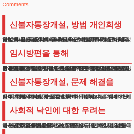
Comments
신불자통장개설, 방법 개인회생
안녕하세요. 법무법인 테헤란의 변호사입니다. 어제 상담실을 찾아오신 의뢰인께서 이런 질문을 하셨습니다. “변호사님, 금융기관 대출금을 제때 갚지 못해 신용등급이 많이 떨어졌습니다.
연체 기록도 있어서 급여계좌조차 개설하지 못하는 상황입니다. 현재 직장에서도 월급 수령 문제로 곤란을 겪고 있고, 일상적인 금융거래도 어려워 막막합니다. ”
임시방편을 통해
이러한 재정적 어려움은 단순한 금전 문제를 넘어 심리적 스트레스까지 유발하는 복합적인 문제입니다. 특히 금융거래 제한으로 인한 상황은 정상적인 경제활동 자체를 어렵게 만들어 악순환의 고리를 형성하게 됩니다.
신불자통장개설 먼저 임시방편으로 지역 금융기관을 활용하는 방법이 있습니다.
상호금융권이나 지역 은행의 경우 본지점 독립채산제로 운영되어 압류 위험이 상대적으로 적습니다. 하지만 이는 일시적인 해결책일 뿐, 채무 문제의 근본적 해결이 되지는 못합니다.
신불자통장개설, 문제 해결을
신불자통장개설 문제를 해결하기 위한 가장 체계적인 방법은 개인회생 제도를 활용하는 것입니다. 개인회생을 신청하면 법원의 보호 아래 채무를 조정받을 수 있으며, 채권추심도 법적으로 제한됩니다.
이를 통해 정상적인 금융생활이 가능해지고, 정해진 기간 동안 성실하게 채무를 변제하면 잔여 채무까지 면제받을 수 있습니다.
사회적 낙인에 대한 우려는
신불자통장개설 은행거래 제한으로 고민하시는 분들이 개인회생을 망설이는 이유 중 하나는 사회적 낙인에 대한 우려입니다.
하지만 개인회생 절차는 철저히 비공개로 진행되며, 특별한 경우가 아니면 직장이나 주변에 알려지지 않습니다. 또한 개인회생 중에도 주택청약이나 보험가입 등 기본적인 금융활동은 가능합니다.