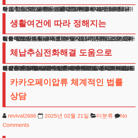
체납추심전화 관련된 고충을 덜어드리는 것 외에도 여러 장점이 있습니다. 신용기록이 나빠지는 것을 막을 수 있고, 이미 낮아진 신용도 회복할 수 있습니다.
다른 방식으로 빚을 갚으려면 8년에서 10년이 걸리지만, 이 제도는 절반의 기간으로 해결됩니다.
체납추심전화로 힘들어하시는 동안 이자가 늘어나는 것도 막을 수 있어서 실질적인 부담이 크게 줄어듭니다.
생활여건에 따라 정해지는
매월 갚아나가실 금액도 현재 수입과 생활여건을 고려하여 정해집니다. 과도한 부담 없이 계획적으로 상환하실 수 있습니다. 필수 생활비를 제외한 금액으로 빚을 갚아나가시면 됩니다.
처음에는 어려워 보이실 수 있지만 차근차근 진행하다 보면 새로운 삶을 시작하실 수 있습니다. 월급이나 사업소득으로 생활은 유지하면서 빚도 갚아나갈 수 있는 현실적인 방법입니다.
체납추심전화해결 도움으로
체납추심전화해결, 서류 준비부터 최종 정리까지 체계적으로 안내해 드리니 편하게 연락주세요. 이미 수많은 의뢰인분들이 저희의 도움으로 새로운 시작을 하셨습니다.
체납추심전화로 인한 스트레스에서 벗어나 밝은 미래를 준비하실 수 있도록 든든한 법률조력자가 되어드리겠습니다. 각종 서류작성과 제출 절차도 친절히 설명드리고 도와드립니다.
법원 제출 서류나 진행상황도 수시로 알려드립니다. 빚 문제는 혼자 고민하지 마시고 전문가와 상의하세요.
여러분의 상황에 맞는 맞춤 해결방안을 제시해드립니다. 저희 법무법인이 끝까지 책임지고 도와드리겠습니다.
카카오페이압류 체계적인 법률
상담
revival2686
2025년 02월 21일
미분류
No
Comments