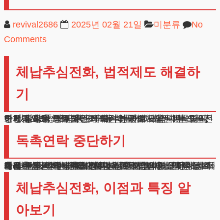
revival2686
2025년 02월 21일
미분류
No
Comments
체납추심전화, 법적제도 해결하
기
안녕하세요, 법무법인 테헤란의 변호사입니다. 오늘은 연체금 독촉으로 고민하시는 분들께 도움될 말씀을 전하려 합니다. 체납추심전화, 힘들어 하시는 분들이 많으신데요.
이런 상황을 해결하는 제도적 방안이 있습니다. 법이 정한 절차를 통해 원금의 대부분과 이자 전체를 줄일 수 있고, 빚청구 연락도 막을 수 있습니다.
독촉연락 중단하기
체납추심전화 시작되면 일상생활이 불가능할 정도로 괴로우실 겁니다. 하지만 법원에 신청하면 금융사의 독촉을 즉시 막을 수 있습니다.
체납추심전화는 물론 방문이나 문자 발송도 제한됩니다. 법원이 정한 방식대로만 상환하면 되니 더 이상 스트레스 받지 않으셔도 됩니다.
많은 분들이 체납추심전화 때문에 밤잠을 설치시는데, 이제는 그런 걱정 없이 지내실 수 있습니다. 독촉 전화를 받을 때마다 가슴이 철렁하고 불안하셨을 텐데 이제 그런 부담에서 자유로워지실 수 있습니다.
체납추심전화, 이점과 특징 알
아보기