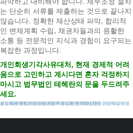
파악하고 대비해야 합니다. 채무조정 절차
는 단순히 서류를 제출하는 것으로 끝나지
않습니다. 정확한 재산상태 파악, 합리적
인 변제계획 수립, 채권자들과의 원활한
소통 등 전문적인 지식과 경험이 요구되는
복잡한 과정입니다.
개인회생기각사유대처, 현재 경제적 어려
움으로 고민하고 계시다면 혼자 걱정하지
마시고 법무법인 테헤란의 문을 두드려주
세요.
도박빚개인회생
대전개인회생
개인회생보정권고
채무통합
개인회생파산
개인회생신청
개인회생절차
개인회생비용
카드값연체
개인회생변호사
개인회생단점
회생신청
채무조정제도