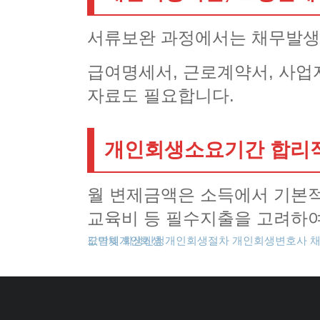
서류보완 과정에서는 채무발생
급여명세서, 근로계약서, 사업
자료도 필요합니다.
개인회생소요기간 합리
월 변제금액은 소득에서 기본적
교육비 등 필수지출을 고려하여
도박빚개인회생
카드값연체
회생신청
개인회생절차
개인회생변호사