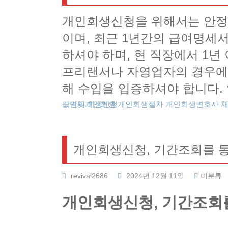
개인회생신청을 위해서는 안정
이며, 최근 1년간의 급여명
하셔야 하며, 현 직장에서 1
프리랜서나 자영업자의 경우에
해 수입을 입증하셔야 합니다
도박빚개인회생
카드값연체
회생신청
개인회생절차
개인회생변호사
개인회생신청, 기간조회를 
revival2686
2024년 12월 11일
미분류
개인회생신청, 기간조회