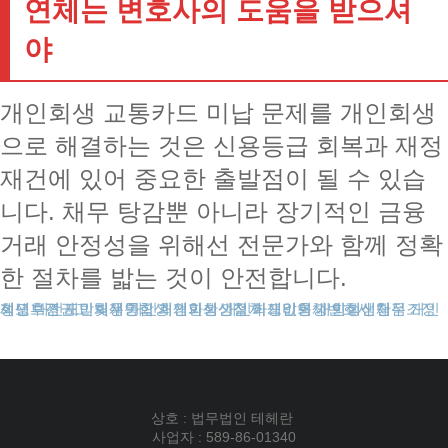
연체는 변호사의 도움을 받으셔
야
개인회생 교통카드 미납 문제를 개인회생
으로 해결하는 것은 신용등급 회복과 재정
재건에 있어 중요한 출발점이 될 수 있습
니다. 채무 탕감뿐 아니라 장기적인 금융
거래 안정성을 위해선 전문가와 함께 정확
한 절차를 밟는 것이 안전합니다.
성년후견
채무조정제도
개인회생보정권고
대전개인회생
도박빚개인회생
채무통합
개인회생파산
개인회생신청
개인회생절차
개인회생비용
카드값연체
개인회생변호사
개인회생단점
회생신청
상호 : 법무법인 테헤란
사업자 : 589-86-01340