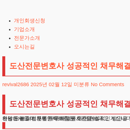
Skip
to
개인회생신청
content
기업소개
전문가소개
오시는길
도산전문변호사 성공적인 채무해
revival2686
2025년 02월 12일
미분류
No Comments
도산전문변호사 성공적인 채무해
안녕하세요. 법무법인 테헤란 변호사입니다.
수많은 분들이 채무문제로 힘든 시간을 보내고 계십니다
저는 오늘 여러분께 채무 해결을 위한 현실적인 방안을