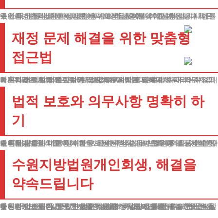
수원지방법원개인회생절차는 귀하의 상황에 맞춰 진행됩니다. 법률구조를 신청하실 때는 기본 자격요건을 갖추셔야 합니다. 정기적으로 소득이 발생하는 직장인이나 자영업자여야 하며, 자산보다 채무액이 더 많은 상황이어야 합니다. 또한 총부채액이 제한 범위 내에 있어야 하는데, 이는 실제 상황에 따라 조정될 수 있습니다.
재정 문제 해결을 위한 맞춤형
접근법
채무정리를 위해서는 수원지방법원, 세밀한 분석이 선행되어야 합니다. 수원지방법원개인회생을 신청하면 법원에서는 채무자의 수입과 지출을 면밀히 검토합니다.
이를 바탕으로 적절한 변제금액을 산정하게 되는데, 이때 채무자의 기본적인 생활이 보장될 수 있도록 생계비를 고려합니다.
변제기간은 일반적으로 3년에서 5년 사이로 정해지며, 이 기간 동안 성실하게 변제를 완료하면 남은 채무는 면책됩니다.
법적 보호와 의무사항 명확히 하
기
수원지방법원개인회생이 인가되면 즉시 법적 보호가 시작됩니다. 채권추심이 중단되고, 이자발생도 정지되며, 급여압류 등의 강제집행도 중지됩니다.
이러한 보호조치를 통해 채무자는 안정적으로 변제계획을 수행할 수 있게 됩니다.
수원지방법원, 다만 이러한 보호에는 책임이 따릅니다. 결정된 변제계획을 성실히 이행해야 하며, 급여가 상승하면 법원에 보고해야 합니다.
수원지방법원개인회생, 해결을
약속드립니다
수원지방법원, 우리 법인은 귀하의 재정적 자유를 위해 모든 노력을 다하고 있습니다. 복잡한 법적 절차가 두렵고 어려우시더라도 걱정하지 마십시오.
법원과의 긴밀한 협력 관계를 바탕으로 각종 사례를 해결해왔습니다. 채무조정이 필요한 순간, 망설이지 마시고 연락주세요. 법무법인 테헤란이 귀하의 든든한 법률 조력자가 되어드리겠습니다.
재정적 어려움은 누구에게나 찾아올 수 있으며, 이는 결코 개인의 잘못만은 아닙니다. 중요한 것은 적절한 해결방법을 찾아 실행하는 것입니다.