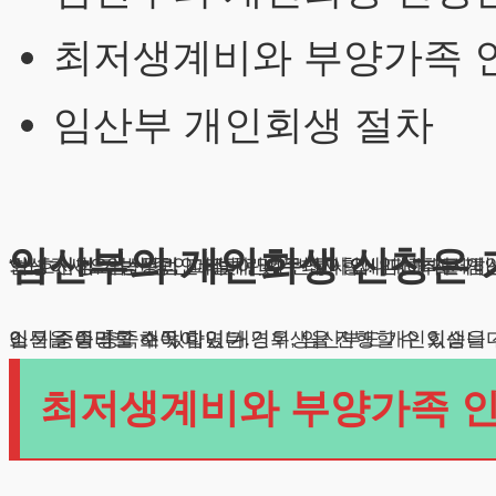
최저생계비와 부양가족 
임산부 개인회생 절차
임산부의 개인회생 신청은
안녕하세요, 법무법인 테헤란의 변호사입니다. 최근 임산부들 사이에서 채무 문제로 고민하는 분들이 많아지고 있습니다. 그 중 한 의뢰인께서 이렇게 질문하셨습니다. “변호사님, 임신 중인데 빚이 너무 많아요. 임산부도 개인회생을 신청할 수 있나요? 절차는 어떻게 진행되며, 어떤 점들을 주의해야 할까요
임신 중이라도 소득이 있는 경우, 임산부도 개인회생을 신청할 수 있습니다. 중요한 것은 정기적인 수입이 있어야 한다는 점입니다. 월급, 프리랜서 수입, 아르바이트 등 소득을 증명할 수 있다면 개인회생을 진행할 수 있습니다. 정규직이 아니더라도 꾸준한 수입이 있으면 충분히 신청 가능합니다. 단, 소득 금액에 대한 기준이 존재하며, 이 기준을 충족해야 합니다.
최저생계비와 부양가족 