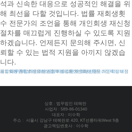
석과 신속한 대응으로 성공적인 해결을 위
해 최선을 다할 것입니다. 법률 재회생횟
수 전문가의 조언을 통해 개인회생 재신청
절차를 매끄럽게 진행하실 수 있도록 지원
하겠습니다. 언제든지 문의해 주시면, 신
뢰할 수 있는 법적 지원을 아끼지 않겠습
니다.
도박빚개인회생
대전개인회생
개인회생보정권고
채무통합
개인회생파산
개인회생신청
개인회생절차
개인회생비용
카드값연체
개인회생변호사
개인회생단점
회생신청
채무조정제도
상호 : 법무법인 테헤란
사업자 : 589-86-01340
대표자 : 이수학
주소 : 서울시 강남구 테헤란로 420, KT선릉타워West 9층
광고책임변호사 : 이수학