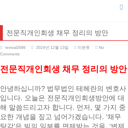
Skip
to
content
전문직개인회생 채무 정리의 방안
revival2686
2024년 12월 13일
미분류
No
Comments
전문직개인회생 채무 정리의 방안
안녕하십니까? 법무법인 테헤란의 변호사
입니다. 오늘은 전문직개인회생방안에 대
해 말씀드리고자 합니다. 먼저, 몇 가지 중
요한 개념을 짚고 넘어가겠습니다. ‘채무
탕감’은 빚의 일부를 면제받는 것을, ‘변제