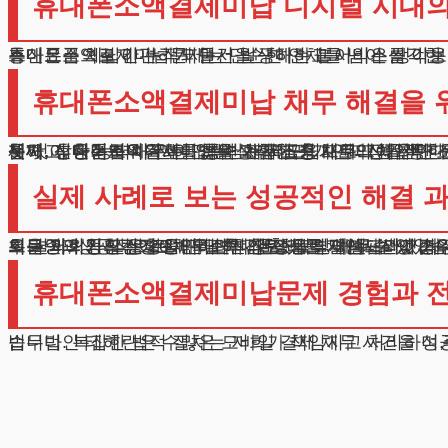
휴대폰소액결제미납 디지털 시대의 
스마트폰으로 간편하게 물건을 구매하고 서비스를 이용할
휴대폰소액결제미납문제는 단순한 연체를 넘어 심각한 
통신요금 체납이 누적되면서 발생하는 불이익은 생각보
휴대폰소액결제미납 채무 해결을 위
첫째, 신용회복위원회를 통한 채무조정 프로그램입니다. 이는 상환 기간을 연장하고 이자를 경감받을 수 있는 제도입니다. 신청
둘째, 휴대폰소액결제미납을 포함한 총 채무액이 천만 원을 넘는다면 개인회생을 고려해볼 수 있습니다. 개인회생은 법원의 감독 하에 일
셋째, 상환 능력이 전혀 없는 상태라면 개인파산을 통한
실제 사례로 보는 성공적인 해결 
최근 저희가 맡은 20대 의뢰인의 사례를 말씀드리겠습니
우울증과 공황장애로 인해 휴대폰소액결제미납과 기타 
희는 의뢰인의 상황을 면밀히 검토했고, 개인파산이 가
의뢰인의 정신건강 상태, 소득 창출 능력, 채무 발생 
그 결과, 성공적으로 채무 면책 결정을 받아낼 수 있었습
휴대폰소액결제미납문제 경험과 전
법무법인 테헤란은 수많은 모바일 결제 채무 사건을 성공적으로 해결해왔습니다. 매 사례마다 의뢰인의 상황을 철저히 분석하고, 가장 적합한 해