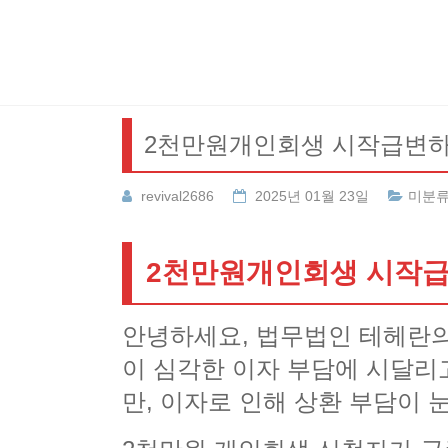
Skip
to
content
2천만원개인회생 시작급변하
revival2686
2025년 01월 23일
미분
2천만원개인회생 시작급
안녕하세요, 법무법인 테헤란의
이 심각한 이자 부담에 시달리
만, 이자로 인해 상환 부담이