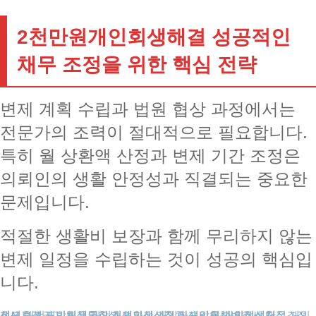
2천만원개인회생해결 성공적인
채무 조정을 위한 핵심 전략
변제 계획 수립과 법원 협상 과정에서는
전문가의 조력이 절대적으로 필요합니다.
특히 월 상환액 산정과 변제 기간 조정은
의뢰인의 생활 안정성과 직결되는 중요한
문제입니다.
적절한 생활비 보장과 함께 무리하지 않는
변제 일정을 수립하는 것이 성공의 핵심입
니다.
성년후견
채무조정제도
개인회생보정권고
대전개인회생
도박빚개인회생
채무통합
개인회생파산
개인회생신청
개인회생절차
개인회생비용
카드값연체
개인회생변호사
개인회생단점
회생신청