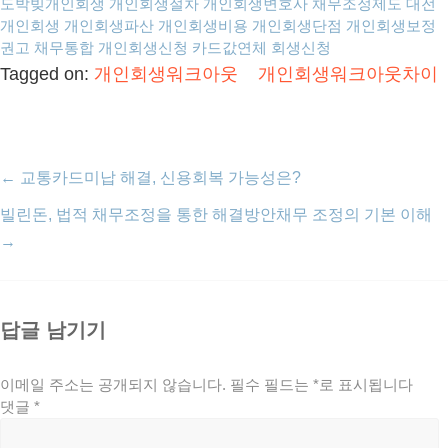
도박빚개인회생
개인회생절차
개인회생변호사
채무조정제도
대전
개인회생
개인회생파산
개인회생비용
개인회생단점
개인회생보정
권고
채무통합
개인회생신청
카드값연체
회생신청
Tagged on:
개인회생워크아웃
개인회생워크아웃차이
←
교통카드미납 해결, 신용회복 가능성은?
빌린돈, 법적 채무조정을 통한 해결방안채무 조정의 기본 이해
→
답글 남기기
이메일 주소는 공개되지 않습니다.
필수 필드는
*
로 표시됩니다
댓글
*