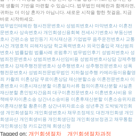
제 생활의 기반을 마련할 수 있습니다. 법무법인 테헤란과 함께라면,
귀하는 더 이상 혼자가 아닙니다. 새로운 시작을 향한 첫걸음, 지금
바로 시작하세요.
법무법인테헤란
형사전문변호사
성범죄변호사
마약변호사
이혼전
문변호사
상속변호사
개인회생신용회복
전세사기변호사
부동산변
호사
간편소송
법인등기
지식재산권
기업법무
음주운전변호사
교통
사건
개명호적
피해자상담
학교폭력변호사
외국인출입국
재산범죄
변호사
법률칼럼
법률사례
로펌후기
법무법인후기
성범죄변호사
성
범죄전문변호사
성범죄변호사선임비용
성범죄변호사상담
강제추행
변호사
강제추행전문변호사
성추행변호사
성추행전문변호사
성폭
행전문변호사
성범죄전문법무법인
지하철성추행
카메라등이용촬영
죄
카촬죄
이혼상담
무료이혼상담
재산분할소송
이혼전문변호사
이
혼변호사
이혼시재산분할
이혼절차서류
협의이혼재산분할
사실혼
재산분할
혼인빙자간음죄
대구이혼전문변호사
이혼변호사비용
유
책배우자이혼소송
상간녀소송비용
이혼후재산분할
이혼소송위자료
이혼재산분할
황혼이혼
상간녀위자료소송
성년후견
도박빚개인회
생
개인회생절차
개인회생변호사
채무조정제도
대전개인회생
개인
회생파산
개인회생비용
개인회생단점
개인회생보정권고
채무통합
개인회생신청
카드값연체
회생신청
Tagged on:
개인회생절차
개인회생절차과정