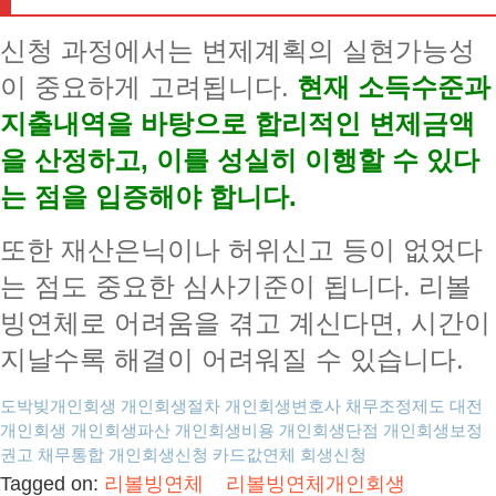
신청 과정에서는 변제계획의 실현가능성
이 중요하게 고려됩니다.
현재 소득수준과
지출내역을 바탕으로 합리적인 변제금액
을 산정하고, 이를 성실히 이행할 수 있다
는 점을 입증해야 합니다.
또한 재산은닉이나 허위신고 등이 없었다
는 점도 중요한 심사기준이 됩니다. 리볼
빙연체로 어려움을 겪고 계신다면, 시간이
지날수록 해결이 어려워질 수 있습니다.
도박빚개인회생
개인회생절차
개인회생변호사
채무조정제도
대전
개인회생
개인회생파산
개인회생비용
개인회생단점
개인회생보정
권고
채무통합
개인회생신청
카드값연체
회생신청
Tagged on:
리볼빙연체
리볼빙연체개인회생